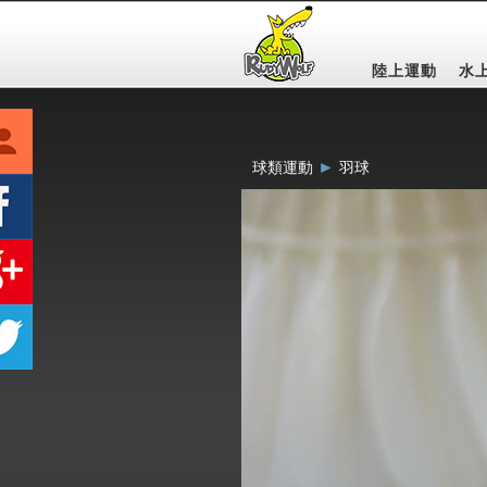
陸上運動
水
►
球類運動
羽球