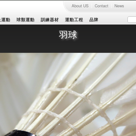
|
|
About US
Contact
News
上運動
球類運動
訓練器材
運動工程
品牌
羽球