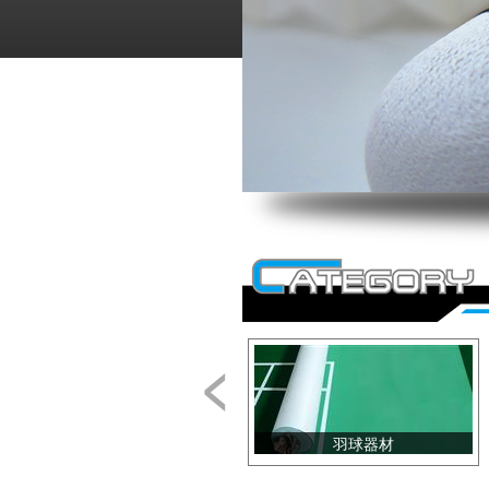
<
羽球器材