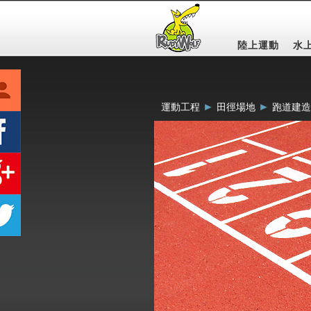
陸上運動
水
►
►
運動工程
田徑場地
跑道建造