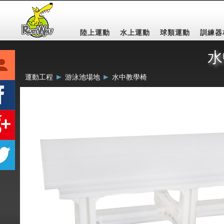
陸上運動
水上運動
球類運動
訓練器
水
►
►
運動工程
游泳池場地
水中教學椅