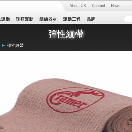
|
|
About US
Contact
News
上運動
球類運動
訓練器材
運動工程
品牌
彈性繃帶
►
彈性繃帶