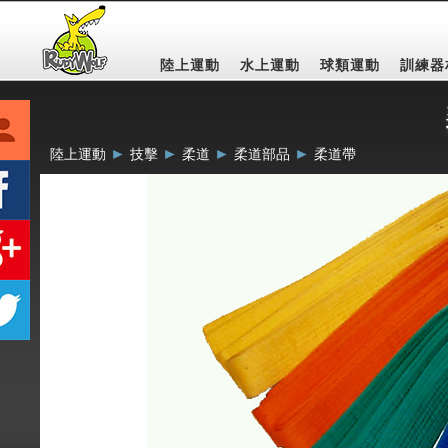
陸上運動
水上運動
球類運動
訓練器
►
►
►
►
陸上運動
技擊
柔道
柔道部品
柔道帶