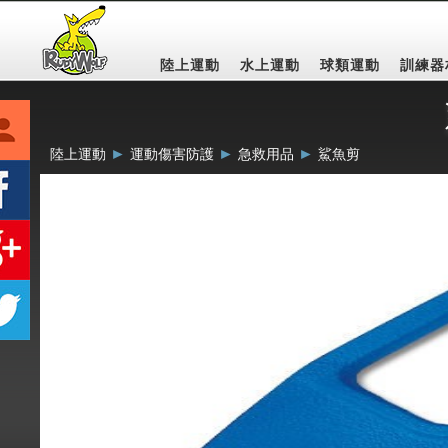
陸上運動
水上運動
球類運動
訓練器
►
►
►
陸上運動
運動傷害防護
急救用品
鯊魚剪