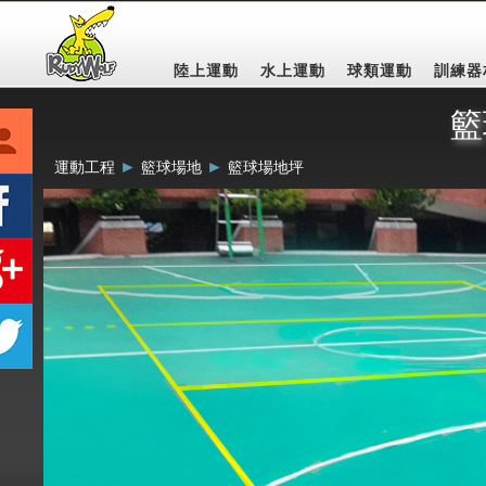
陸上運動
水上運動
球類運動
訓練器
籃
►
►
運動工程
籃球場地
籃球場地坪